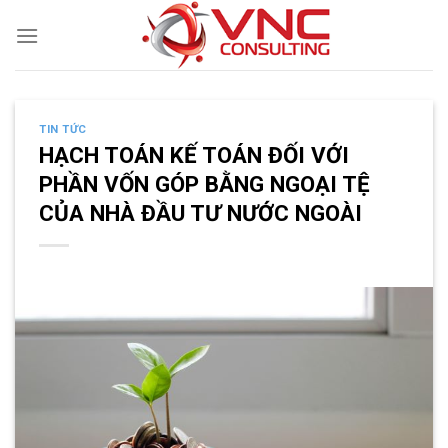
Skip
to
content
TIN TỨC
HẠCH TOÁN KẾ TOÁN ĐỐI VỚI
PHẦN VỐN GÓP BẰNG NGOẠI TỆ
CỦA NHÀ ĐẦU TƯ NƯỚC NGOÀI