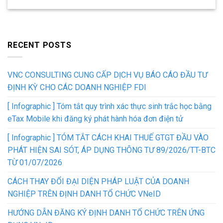
RECENT POSTS
VNC CONSULTING CUNG CẤP DỊCH VỤ BÁO CÁO ĐẦU TƯ
ĐỊNH KỲ CHO CÁC DOANH NGHIỆP FDI
[ Infographic ] Tóm tắt quy trình xác thực sinh trắc học bằng
eTax Mobile khi đăng ký phát hành hóa đơn điện tử
[ Infographic ] TÓM TẮT CÁCH KHAI THUẾ GTGT ĐẦU VÀO
PHÁT HIỆN SAI SÓT, ÁP DỤNG THÔNG TƯ 89/2026/TT-BTC
TỪ 01/07/2026
CÁCH THAY ĐỔI ĐẠI DIỆN PHÁP LUẬT CỦA DOANH
NGHIỆP TRÊN ĐỊNH DANH TỔ CHỨC VNeID
HƯỚNG DẪN ĐĂNG KÝ ĐỊNH DANH TỔ CHỨC TRÊN ỨNG