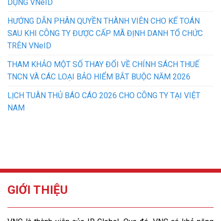
DỤNG VNeID
HƯỚNG DẪN PHÂN QUYỀN THÀNH VIÊN CHO KẾ TOÁN
SAU KHI CÔNG TY ĐƯỢC CẤP MÃ ĐỊNH DANH TỔ CHỨC
TRÊN VNeID
THAM KHẢO MỘT SỐ THAY ĐỔI VỀ CHÍNH SÁCH THUẾ
TNCN VÀ CÁC LOẠI BẢO HIỂM BẮT BUỘC NĂM 2026
LỊCH TUÂN THỦ BÁO CÁO 2026 CHO CÔNG TY TẠI VIỆT
NAM
GIỚI THIỆU