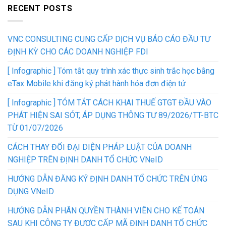
RECENT POSTS
VNC CONSULTING CUNG CẤP DỊCH VỤ BÁO CÁO ĐẦU TƯ
ĐỊNH KỲ CHO CÁC DOANH NGHIỆP FDI
[ Infographic ] Tóm tắt quy trình xác thực sinh trắc học bằng
eTax Mobile khi đăng ký phát hành hóa đơn điện tử
[ Infographic ] TÓM TẮT CÁCH KHAI THUẾ GTGT ĐẦU VÀO
PHÁT HIỆN SAI SÓT, ÁP DỤNG THÔNG TƯ 89/2026/TT-BTC
TỪ 01/07/2026
CÁCH THAY ĐỔI ĐẠI DIỆN PHÁP LUẬT CỦA DOANH
NGHIỆP TRÊN ĐỊNH DANH TỔ CHỨC VNeID
HƯỚNG DẪN ĐĂNG KÝ ĐỊNH DANH TỔ CHỨC TRÊN ỨNG
DỤNG VNeID
HƯỚNG DẪN PHÂN QUYỀN THÀNH VIÊN CHO KẾ TOÁN
SAU KHI CÔNG TY ĐƯỢC CẤP MÃ ĐỊNH DANH TỔ CHỨC