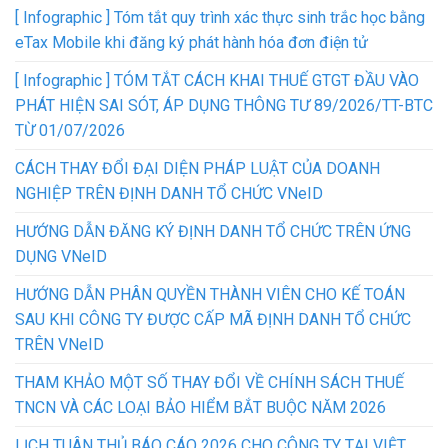
[ Infographic ] Tóm tắt quy trình xác thực sinh trắc học bằng
eTax Mobile khi đăng ký phát hành hóa đơn điện tử
[ Infographic ] TÓM TẮT CÁCH KHAI THUẾ GTGT ĐẦU VÀO
PHÁT HIỆN SAI SÓT, ÁP DỤNG THÔNG TƯ 89/2026/TT-BTC
TỪ 01/07/2026
CÁCH THAY ĐỔI ĐẠI DIỆN PHÁP LUẬT CỦA DOANH
NGHIỆP TRÊN ĐỊNH DANH TỔ CHỨC VNeID
HƯỚNG DẪN ĐĂNG KÝ ĐỊNH DANH TỔ CHỨC TRÊN ỨNG
DỤNG VNeID
HƯỚNG DẪN PHÂN QUYỀN THÀNH VIÊN CHO KẾ TOÁN
SAU KHI CÔNG TY ĐƯỢC CẤP MÃ ĐỊNH DANH TỔ CHỨC
TRÊN VNeID
THAM KHẢO MỘT SỐ THAY ĐỔI VỀ CHÍNH SÁCH THUẾ
TNCN VÀ CÁC LOẠI BẢO HIỂM BẮT BUỘC NĂM 2026
LỊCH TUÂN THỦ BÁO CÁO 2026 CHO CÔNG TY TẠI VIỆT