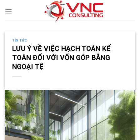
Skip
to
content
TIN TỨC
LƯU Ý VỀ VIỆC HẠCH TOÁN KẾ
TOÁN ĐỐI VỚI VỐN GÓP BẰNG
NGOẠI TỆ