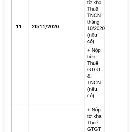
tờ khai
Thuế
TNCN
tháng
11
20/11/2020
10/2020
(nếu
có)
+ Nộp
tiền
Thuế
GTGT
&
TNCN
(nếu
có)
+ Nộp
tờ khai
Thuế
GTGT