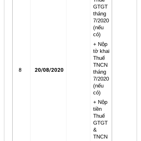
GTGT
tháng
7/2020
(nếu
có)
+ Nộp
tờ khai
Thuế
TNCN
8
20/08/2020
tháng
7/2020
(nếu
có)
+ Nộp
tiền
Thuế
GTGT
&
TNCN