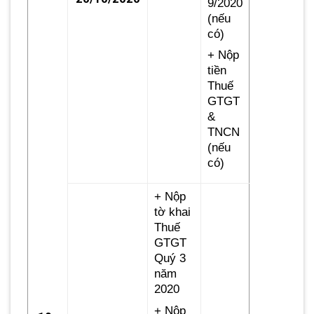
9/2020
(nếu
có)
+ Nộp
tiền
Thuế
GTGT
&
TNCN
(nếu
có)
+ Nộp
tờ khai
Thuế
GTGT
Quý 3
năm
2020
+ Nộp