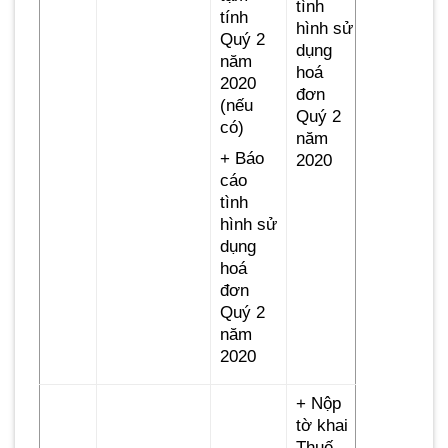
tình
tính
hình sử
Quý 2
dụng
năm
hoá
2020
đơn
(nếu
Quý 2
có)
năm
+ Báo
2020
cáo
tình
hình sử
dụng
hoá
đơn
Quý 2
năm
2020
+ Nộp
tờ khai
Thuế