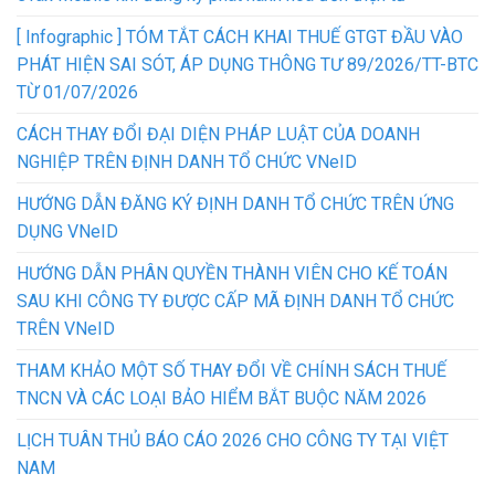
[ Infographic ] TÓM TẮT CÁCH KHAI THUẾ GTGT ĐẦU VÀO
PHÁT HIỆN SAI SÓT, ÁP DỤNG THÔNG TƯ 89/2026/TT-BTC
TỪ 01/07/2026
CÁCH THAY ĐỔI ĐẠI DIỆN PHÁP LUẬT CỦA DOANH
NGHIỆP TRÊN ĐỊNH DANH TỔ CHỨC VNeID
HƯỚNG DẪN ĐĂNG KÝ ĐỊNH DANH TỔ CHỨC TRÊN ỨNG
DỤNG VNeID
HƯỚNG DẪN PHÂN QUYỀN THÀNH VIÊN CHO KẾ TOÁN
SAU KHI CÔNG TY ĐƯỢC CẤP MÃ ĐỊNH DANH TỔ CHỨC
TRÊN VNeID
THAM KHẢO MỘT SỐ THAY ĐỔI VỀ CHÍNH SÁCH THUẾ
TNCN VÀ CÁC LOẠI BẢO HIỂM BẮT BUỘC NĂM 2026
LỊCH TUÂN THỦ BÁO CÁO 2026 CHO CÔNG TY TẠI VIỆT
NAM