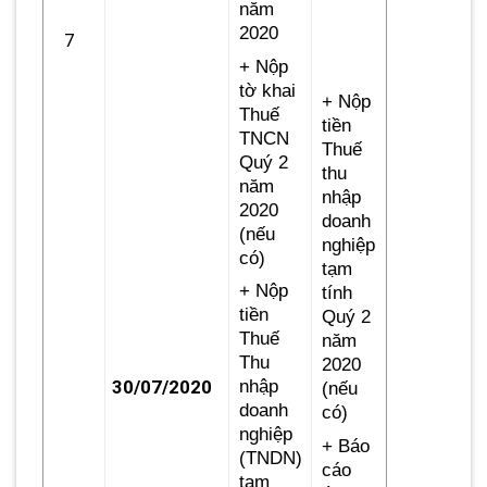
năm
2020
7
+ Nộp
tờ khai
+ Nộp
Thuế
tiền
TNCN
Thuế
Quý 2
thu
năm
nhập
2020
doanh
(nếu
nghiệp
có)
tạm
+ Nộp
tính
tiền
Quý 2
Thuế
năm
Thu
2020
30/07/2020
nhập
(nếu
doanh
có)
nghiệp
+ Báo
(TNDN)
cáo
tạm