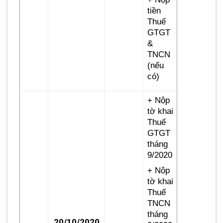
tiền
Thuế
GTGT
&
TNCN
(nếu
có)
+ Nộp
tờ khai
Thuế
GTGT
tháng
9/2020
+ Nộp
tờ khai
Thuế
TNCN
tháng
20/10/2020