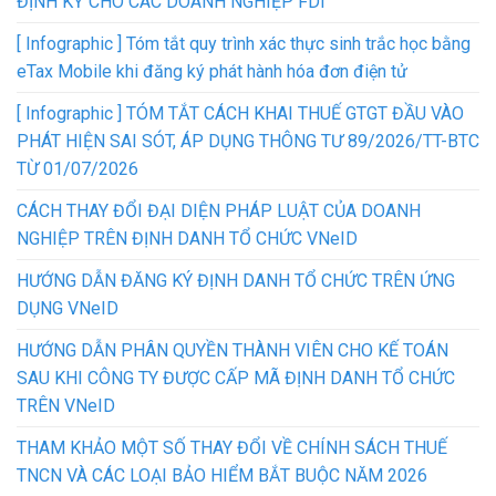
ĐỊNH KỲ CHO CÁC DOANH NGHIỆP FDI
[ Infographic ] Tóm tắt quy trình xác thực sinh trắc học bằng
eTax Mobile khi đăng ký phát hành hóa đơn điện tử
[ Infographic ] TÓM TẮT CÁCH KHAI THUẾ GTGT ĐẦU VÀO
PHÁT HIỆN SAI SÓT, ÁP DỤNG THÔNG TƯ 89/2026/TT-BTC
TỪ 01/07/2026
CÁCH THAY ĐỔI ĐẠI DIỆN PHÁP LUẬT CỦA DOANH
NGHIỆP TRÊN ĐỊNH DANH TỔ CHỨC VNeID
HƯỚNG DẪN ĐĂNG KÝ ĐỊNH DANH TỔ CHỨC TRÊN ỨNG
DỤNG VNeID
HƯỚNG DẪN PHÂN QUYỀN THÀNH VIÊN CHO KẾ TOÁN
SAU KHI CÔNG TY ĐƯỢC CẤP MÃ ĐỊNH DANH TỔ CHỨC
TRÊN VNeID
THAM KHẢO MỘT SỐ THAY ĐỔI VỀ CHÍNH SÁCH THUẾ
TNCN VÀ CÁC LOẠI BẢO HIỂM BẮT BUỘC NĂM 2026