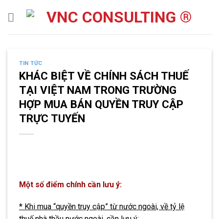
Skip
to
content
TIN TỨC
KHÁC BIỆT VỀ CHÍNH SÁCH THUẾ
TẠI VIỆT NAM TRONG TRƯỜNG
HỢP MUA BÁN QUYỀN TRUY CẬP
TRỰC TUYẾN
Một số điểm chính cần lưu ý:
* Khi mua “quyền truy cập” từ nước ngoài, về tỷ lệ
thuế nhà thầu nước ngoài, cần lưu ý: