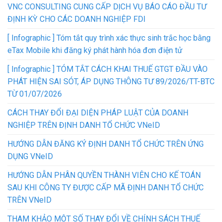
VNC CONSULTING CUNG CẤP DỊCH VỤ BÁO CÁO ĐẦU TƯ
ĐỊNH KỲ CHO CÁC DOANH NGHIỆP FDI
[ Infographic ] Tóm tắt quy trình xác thực sinh trắc học bằng
eTax Mobile khi đăng ký phát hành hóa đơn điện tử
[ Infographic ] TÓM TẮT CÁCH KHAI THUẾ GTGT ĐẦU VÀO
PHÁT HIỆN SAI SÓT, ÁP DỤNG THÔNG TƯ 89/2026/TT-BTC
TỪ 01/07/2026
CÁCH THAY ĐỔI ĐẠI DIỆN PHÁP LUẬT CỦA DOANH
NGHIỆP TRÊN ĐỊNH DANH TỔ CHỨC VNeID
HƯỚNG DẪN ĐĂNG KÝ ĐỊNH DANH TỔ CHỨC TRÊN ỨNG
DỤNG VNeID
HƯỚNG DẪN PHÂN QUYỀN THÀNH VIÊN CHO KẾ TOÁN
SAU KHI CÔNG TY ĐƯỢC CẤP MÃ ĐỊNH DANH TỔ CHỨC
TRÊN VNeID
THAM KHẢO MỘT SỐ THAY ĐỔI VỀ CHÍNH SÁCH THUẾ