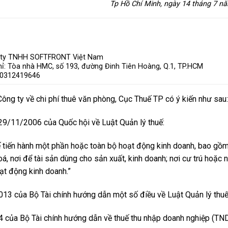
Tp Hồ Chí Minh, ngày 14 tháng 7 n
 ty TNHH SOFTFRONT Việt Nam
hỉ: Tòa nhà HMC, số 193, đường Đinh Tiên Hoàng, Q.1, TP.HCM
 0312419646
ng ty về chi phí thuê văn phòng, Cục Thuế TP có ý kiến như sau:
9/11/2006 của Quốc hội về Luật Quản lý thuế:
ế tiến hành một phần hoặc toàn bộ hoạt động kinh doanh, bao gồm
oá, nơi để tài sản dùng cho sản xuất, kinh doanh; nơi cư trú hoặc n
ạt động kinh doanh.”
 của Bộ Tài chính hướng dẫn một số điều về Luật Quản lý thuế
của Bộ Tài chính hướng dẫn về thuế thu nhập doanh nghiệp (TN