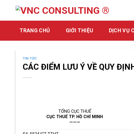
Skip
to
content
TRANG CHỦ
GIỚI THIỆU
DỊCH VỤ 
TIN TỨC
CÁC ĐIỂM LƯU Ý VỀ QUY ĐỊ
TỔNG CỤC THUẾ
CỤC THUẾ TP. HỒ CHÍ MINH
———