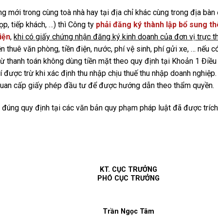
g mới trong cùng toà nhà hay tại địa chỉ khác cùng trong địa bàn
, tiếp khách, …) thì Công ty
phải đăng ký thành lập bổ sung t
iện
,
khi có giấy chứng nhận đăng ký kinh doanh của đơn vị trực t
ền thuê văn phòng, tiền điện, nước, phí vệ sinh, phí gửi xe, … nếu 
ừ thanh toán không dùng tiền mặt theo quy định tại Khoản 1 Điều
 được trừ khi xác định thu nhập chịu thuế thu nhập doanh nghiệp.
ơ quan cấp giấy phép đầu tư để được hướng dẫn theo thẩm quyền.
o đúng quy định tại các văn bản quy phạm pháp luật đã được tríc
KT. CỤC TRƯỞNG
PHÓ CỤC TRƯỞNG
Trần Ngọc Tâm