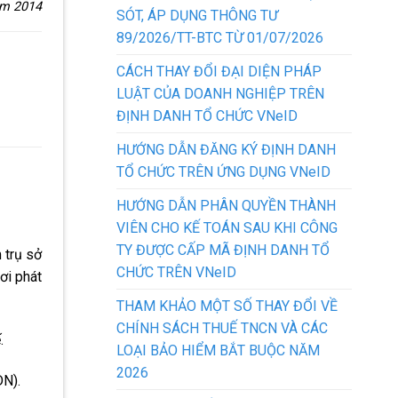
ăm 2014
SÓT, ÁP DỤNG THÔNG TƯ
89/2026/TT-BTC TỪ 01/07/2026
CÁCH THAY ĐỔI ĐẠI DIỆN PHÁP
LUẬT CỦA DOANH NGHIỆP TRÊN
ĐỊNH DANH TỔ CHỨC VNeID
HƯỚNG DẪN ĐĂNG KÝ ĐỊNH DANH
TỔ CHỨC TRÊN ỨNG DỤNG VNeID
HƯỚNG DẪN PHÂN QUYỀN THÀNH
VIÊN CHO KẾ TOÁN SAU KHI CÔNG
TY ĐƯỢC CẤP MÃ ĐỊNH DANH TỔ
 trụ sở
CHỨC TRÊN VNeID
ơi phát
THAM KHẢO MỘT SỐ THAY ĐỔI VỀ
CHÍNH SÁCH THUẾ TNCN VÀ CÁC
.
LOẠI BẢO HIỂM BẮT BUỘC NĂM
2026
DN).