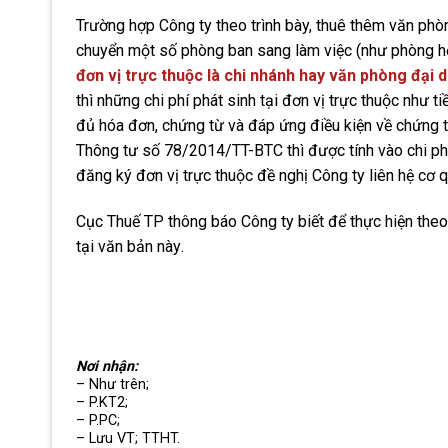
Trường hợp Công ty theo trình bày, thuê thêm văn phòn
chuyển một số phòng ban sang làm việc (như phòng họp
đơn vị trực thuộc là chi nhánh hay văn phòng đại d
thì những chi phí phát sinh tại đơn vị trực thuộc như ti
đủ hóa đơn, chứng từ và đáp ứng điều kiện về chứng t
Thông tư số 78/2014/TT-BTC thì được tính vào chi phí
đăng ký đơn vị trực thuộc đề nghị Công ty liên hệ c
Cục Thuế TP thông báo
Công ty
biết để thực hiện the
tại văn bản này
.
Nơi nhận:
– Như trên;
– P.KT2;
– P.PC;
– Lưu VT; TTHT.