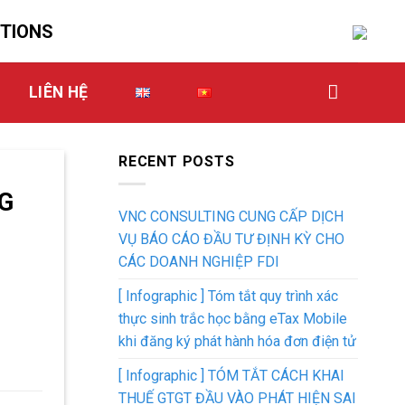
UTIONS
LIÊN HỆ
RECENT POSTS
G
VNC CONSULTING CUNG CẤP DỊCH
VỤ BÁO CÁO ĐẦU TƯ ĐỊNH KỲ CHO
CÁC DOANH NGHIỆP FDI
[ Infographic ] Tóm tắt quy trình xác
thực sinh trắc học bằng eTax Mobile
khi đăng ký phát hành hóa đơn điện tử
[ Infographic ] TÓM TẮT CÁCH KHAI
THUẾ GTGT ĐẦU VÀO PHÁT HIỆN SAI