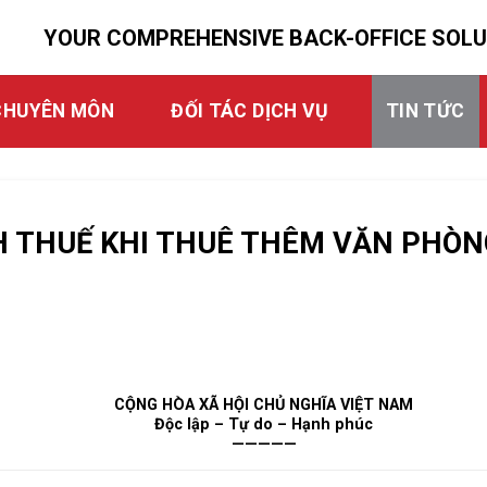
YOUR COMPREHENSIVE BACK-OFFICE SOL
CHUYÊN MÔN
ĐỐI TÁC DỊCH VỤ
TIN TỨC
NH THUẾ KHI THUÊ THÊM VĂN PHÒN
CỘNG HÒA XÃ HỘI CHỦ NGHĨA VIỆT NAM
Độc lập – Tự do – Hạnh phúc
—————