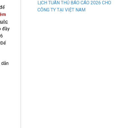
LỊCH TUÂN THỦ BÁO CÁO 2026 CHO
 để
CÔNG TY TẠI VIỆT NAM
hêm
huộc
có đầy
 6
 Để
h dẫn