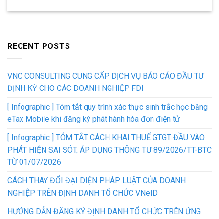
RECENT POSTS
VNC CONSULTING CUNG CẤP DỊCH VỤ BÁO CÁO ĐẦU TƯ
ĐỊNH KỲ CHO CÁC DOANH NGHIỆP FDI
[ Infographic ] Tóm tắt quy trình xác thực sinh trắc học bằng
eTax Mobile khi đăng ký phát hành hóa đơn điện tử
[ Infographic ] TÓM TẮT CÁCH KHAI THUẾ GTGT ĐẦU VÀO
PHÁT HIỆN SAI SÓT, ÁP DỤNG THÔNG TƯ 89/2026/TT-BTC
TỪ 01/07/2026
CÁCH THAY ĐỔI ĐẠI DIỆN PHÁP LUẬT CỦA DOANH
NGHIỆP TRÊN ĐỊNH DANH TỔ CHỨC VNeID
HƯỚNG DẪN ĐĂNG KÝ ĐỊNH DANH TỔ CHỨC TRÊN ỨNG