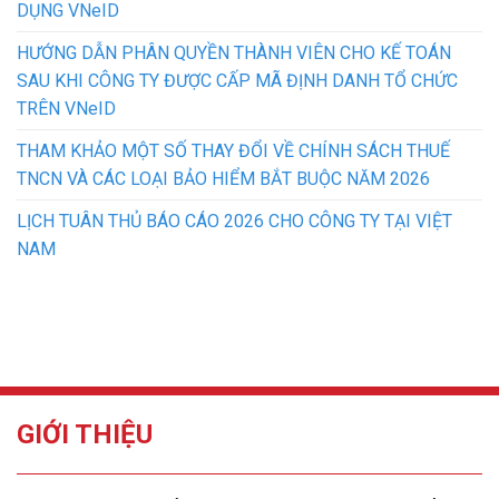
DỤNG VNeID
HƯỚNG DẪN PHÂN QUYỀN THÀNH VIÊN CHO KẾ TOÁN
SAU KHI CÔNG TY ĐƯỢC CẤP MÃ ĐỊNH DANH TỔ CHỨC
TRÊN VNeID
THAM KHẢO MỘT SỐ THAY ĐỔI VỀ CHÍNH SÁCH THUẾ
TNCN VÀ CÁC LOẠI BẢO HIỂM BẮT BUỘC NĂM 2026
LỊCH TUÂN THỦ BÁO CÁO 2026 CHO CÔNG TY TẠI VIỆT
NAM
GIỚI THIỆU