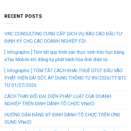
RECENT POSTS
VNC CONSULTING CUNG CẤP DỊCH VỤ BÁO CÁO ĐẦU TƯ
ĐỊNH KỲ CHO CÁC DOANH NGHIỆP FDI
[ Infographic ] Tóm tắt quy trình xác thực sinh trắc học bằng
eTax Mobile khi đăng ký phát hành hóa đơn điện tử
[ Infographic ] TÓM TẮT CÁCH KHAI THUẾ GTGT ĐẦU VÀO
PHÁT HIỆN SAI SÓT, ÁP DỤNG THÔNG TƯ 89/2026/TT-BTC
TỪ 01/07/2026
CÁCH THAY ĐỔI ĐẠI DIỆN PHÁP LUẬT CỦA DOANH
NGHIỆP TRÊN ĐỊNH DANH TỔ CHỨC VNeID
HƯỚNG DẪN ĐĂNG KÝ ĐỊNH DANH TỔ CHỨC TRÊN ỨNG
DỤNG VNeID