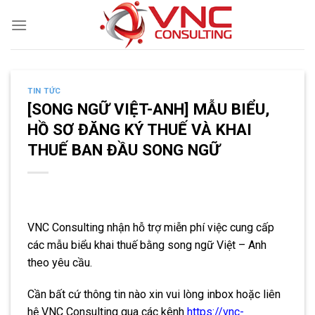
Skip
to
content
TIN TỨC
[SONG NGỮ VIỆT-ANH] MẪU BIỂU,
HỒ SƠ ĐĂNG KÝ THUẾ VÀ KHAI
THUẾ BAN ĐẦU SONG NGỮ
VNC Consulting nhận hỗ trợ miễn phí việc cung cấp
các mẫu biểu khai thuế bằng song ngữ Việt – Anh
theo yêu cầu.
Cần bất cứ thông tin nào xin vui lòng inbox hoặc liên
hệ VNC Consulting qua các kênh
https://vnc-