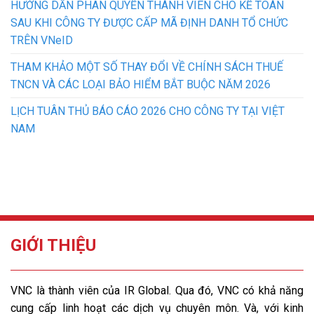
HƯỚNG DẪN PHÂN QUYỀN THÀNH VIÊN CHO KẾ TOÁN
SAU KHI CÔNG TY ĐƯỢC CẤP MÃ ĐỊNH DANH TỔ CHỨC
TRÊN VNeID
THAM KHẢO MỘT SỐ THAY ĐỔI VỀ CHÍNH SÁCH THUẾ
TNCN VÀ CÁC LOẠI BẢO HIỂM BẮT BUỘC NĂM 2026
LỊCH TUÂN THỦ BÁO CÁO 2026 CHO CÔNG TY TẠI VIỆT
NAM
GIỚI THIỆU
VNC là thành viên của IR Global. Qua đó, VNC có khả năng
cung cấp linh hoạt các dịch vụ chuyên môn. Và, với kinh