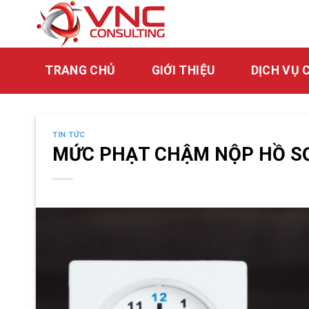
Skip
to
content
TRANG CHỦ
GIỚI THIỆU
DỊCH VỤ 
TIN TỨC
MỨC PHẠT CHẬM NỘP HỒ SƠ