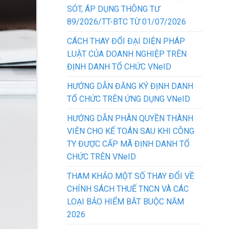
SÓT, ÁP DỤNG THÔNG TƯ
89/2026/TT-BTC TỪ 01/07/2026
CÁCH THAY ĐỔI ĐẠI DIỆN PHÁP
LUẬT CỦA DOANH NGHIỆP TRÊN
ĐỊNH DANH TỔ CHỨC VNeID
HƯỚNG DẪN ĐĂNG KÝ ĐỊNH DANH
TỔ CHỨC TRÊN ỨNG DỤNG VNeID
HƯỚNG DẪN PHÂN QUYỀN THÀNH
VIÊN CHO KẾ TOÁN SAU KHI CÔNG
TY ĐƯỢC CẤP MÃ ĐỊNH DANH TỔ
CHỨC TRÊN VNeID
THAM KHẢO MỘT SỐ THAY ĐỔI VỀ
CHÍNH SÁCH THUẾ TNCN VÀ CÁC
LOẠI BẢO HIỂM BẮT BUỘC NĂM
2026