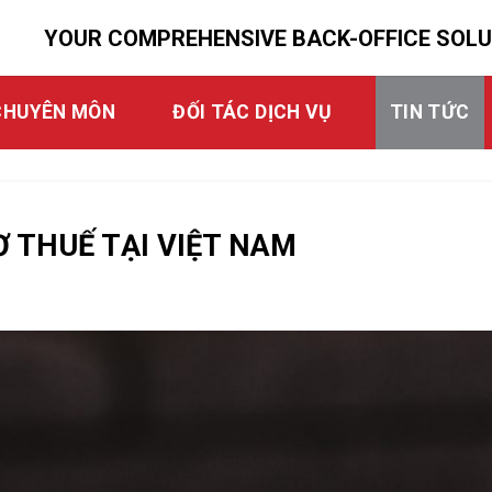
YOUR COMPREHENSIVE BACK-OFFICE SOL
CHUYÊN MÔN
ĐỐI TÁC DỊCH VỤ
TIN TỨC
 THUẾ TẠI VIỆT NAM