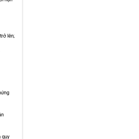
rở lên;
.
chứng
ận
n quy