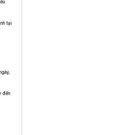
iều
nh tại
ngày,
y đến