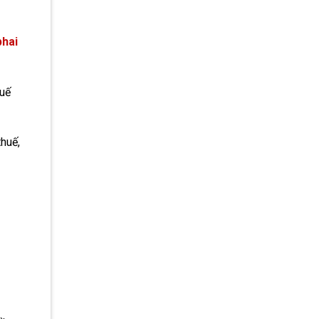
phai
huế
thuế,