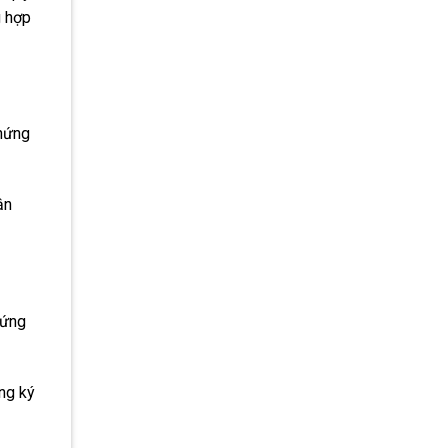
g hợp
chứng
ận
hứng
ng ký