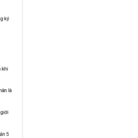
ng ký
 khi
hân là
giới
oản 5