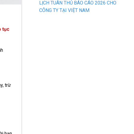
LỊCH TUÂN THỦ BÁO CÁO 2026 CHO
CÔNG TY TẠI VIỆT NAM
p tục
nh
y, trừ
ời hạn