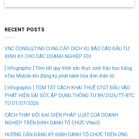
RECENT POSTS
VNC CONSULTING CUNG CẤP DỊCH VỤ BÁO CÁO ĐẦU TƯ
ĐỊNH KỲ CHO CÁC DOANH NGHIỆP FDI
[ Infographic ] Tóm tắt quy trình xác thực sinh trắc học bằng
eTax Mobile khi đăng ký phát hành hóa đơn điện tử
[ Infographic ] TÓM TẮT CÁCH KHAI THUẾ GTGT ĐẦU VÀO
PHÁT HIỆN SAI SÓT, ÁP DỤNG THÔNG TƯ 89/2026/TT-BTC
TỪ 01/07/2026
CÁCH THAY ĐỔI ĐẠI DIỆN PHÁP LUẬT CỦA DOANH
NGHIỆP TRÊN ĐỊNH DANH TỔ CHỨC VNeID
HƯỚNG DẪN ĐĂNG KÝ ĐỊNH DANH TỔ CHỨC TRÊN ỨNG