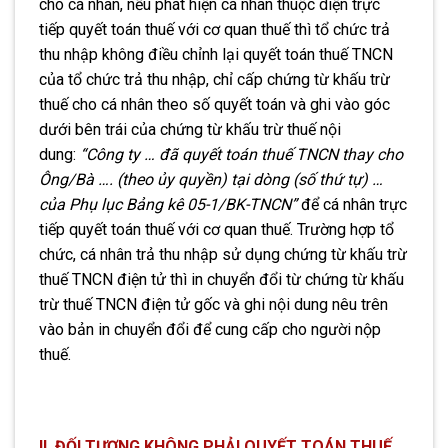
cho cá nhân, nếu phát hiện cá nhân thuộc diện trực
tiếp quyết toán thuế với cơ quan thuế thì tổ chức trả
thu nhập không điều chỉnh lại quyết toán thuế TNCN
của tổ chức trả thu nhập, ch
ỉ
cấp chứng từ khấu trừ
thuế cho cá nhân theo số quyết toán và ghi vào góc
dưới bên trái của chứng từ khấu trừ thuế nội
dung:
“Công ty … đã quyết toán thuế TNCN thay cho
Ông/Bà …. (theo ủy quyền) tại dòng (số thứ tự) …
của Phụ lục Bảng kê 05-1/BK-TNCN”
để cá nhân trực
tiếp quyết toán thuế với cơ quan thuế. Trường hợp tổ
chức, cá nhân trả thu nhập sử dụng chứng từ khấu trừ
thuế TNCN điện tử thì in chuyển đổi từ chứng từ khấu
trừ thuế TNCN điện tử gốc và ghi nội dung nêu trên
vào bản in chuyển đổi để cung cấp cho người nộp
thuế.
II. ĐỐI TƯỢNG KHÔNG PHẢI QUYẾT TOÁN THUẾ