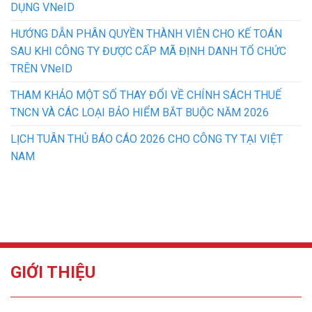
DỤNG VNeID
HƯỚNG DẪN PHÂN QUYỀN THÀNH VIÊN CHO KẾ TOÁN
SAU KHI CÔNG TY ĐƯỢC CẤP MÃ ĐỊNH DANH TỔ CHỨC
TRÊN VNeID
THAM KHẢO MỘT SỐ THAY ĐỔI VỀ CHÍNH SÁCH THUẾ
TNCN VÀ CÁC LOẠI BẢO HIỂM BẮT BUỘC NĂM 2026
LỊCH TUÂN THỦ BÁO CÁO 2026 CHO CÔNG TY TẠI VIỆT
NAM
GIỚI THIỆU