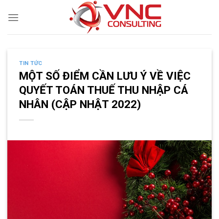
Skip
to
content
TIN TỨC
MỘT SỐ ĐIỂM CẦN LƯU Ý VỀ VIỆC
QUYẾT TOÁN THUẾ THU NHẬP CÁ
NHÂN (CẬP NHẬT 2022)