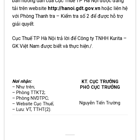
bản hướng dẫn của Cục Thuế TP Hà Nội được đăng
tải trên website
http://hanoi.gdt.gov.vn
hoặc liên hệ
với Phòng Thanh tra – Kiểm tra số 2 để được hỗ trợ
giải quyết.
Cục Thuế TP Hà Nội trả lời để Công ty TNHH Kurita –
GK Việt Nam được biết và thực hiện./.
Nơi nhận:
KT. CỤC TRƯỞNG
– Như trên;
PHÓ CỤC TRƯỞNG
– Phòng TTKT2;
– Phòng NVDTPC;
Nguyễn Tiến Trường
– Website Cục Thuế;
– Lưu: VT, TTHT(2).