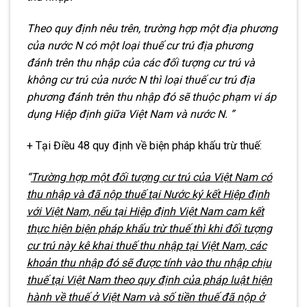
Theo quy định nêu trên, trường hợp một địa phương
của nước N có một loại thuế cư trú địa phương
đánh trên thu nhập của các đối tượng cư trú và
không cư trú của nước N thì loại thuế cư trú địa
phương đánh trên thu nhập đó sẽ thuộc phạm vi áp
dụng Hiệp định giữa Việt Nam và nước N. ”
+ Tại Điều 48 quy định về biện pháp khấu trừ thuế:
“
Trường hợp một đối tượng cư trú của Việt Nam có
thu nhập và đã nộp thuế tại Nước ký kết Hiệp định
với Việt Nam, nếu tại Hiệp định Việt Nam cam kết
thực hiện biện pháp khấu trừ thuế thì khi đối tượng
cư trú này kê khai thuế thu nhập tại Việt Nam, các
khoản thu nhập đó sẽ được tính vào thu nhập chịu
thuế tại Việt Nam theo quy định của pháp luật hiện
hành về thuế ở Việt Nam và số tiền thuế đã nộp ở