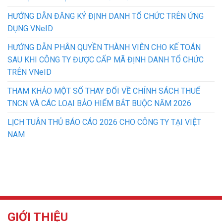
HƯỚNG DẪN ĐĂNG KÝ ĐỊNH DANH TỔ CHỨC TRÊN ỨNG
DỤNG VNeID
HƯỚNG DẪN PHÂN QUYỀN THÀNH VIÊN CHO KẾ TOÁN
SAU KHI CÔNG TY ĐƯỢC CẤP MÃ ĐỊNH DANH TỔ CHỨC
TRÊN VNeID
THAM KHẢO MỘT SỐ THAY ĐỔI VỀ CHÍNH SÁCH THUẾ
TNCN VÀ CÁC LOẠI BẢO HIỂM BẮT BUỘC NĂM 2026
LỊCH TUÂN THỦ BÁO CÁO 2026 CHO CÔNG TY TẠI VIỆT
NAM
GIỚI THIỆU