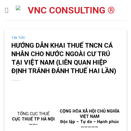
Skip
to
content
TIN TỨC
HƯỚNG DẪN KHAI THUẾ TNCN CÁ
NHÂN CHO NƯỚC NGOÀI CƯ TRÚ
TẠI VIỆT NAM (LIÊN QUAN HIỆP
ĐỊNH TRÁNH ĐÁNH THUẾ HAI LẦN)
CỘNG HÒA XÃ HỘI CHỦ NGHĨA
TỔNG CỤC THUẾ
VIỆT NAM
CỤC THUẾ TP HÀ NỘI
Độc lập – Tự do – Hạnh phúc
——-
—————