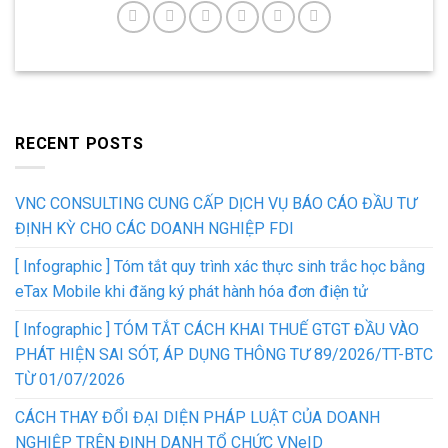
RECENT POSTS
VNC CONSULTING CUNG CẤP DỊCH VỤ BÁO CÁO ĐẦU TƯ
ĐỊNH KỲ CHO CÁC DOANH NGHIỆP FDI
[ Infographic ] Tóm tắt quy trình xác thực sinh trắc học bằng
eTax Mobile khi đăng ký phát hành hóa đơn điện tử
[ Infographic ] TÓM TẮT CÁCH KHAI THUẾ GTGT ĐẦU VÀO
PHÁT HIỆN SAI SÓT, ÁP DỤNG THÔNG TƯ 89/2026/TT-BTC
TỪ 01/07/2026
CÁCH THAY ĐỔI ĐẠI DIỆN PHÁP LUẬT CỦA DOANH
NGHIỆP TRÊN ĐỊNH DANH TỔ CHỨC VNeID