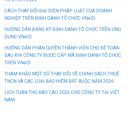
CÁCH THAY ĐỔI ĐẠI DIỆN PHÁP LUẬT CỦA DOANH
NGHIỆP TRÊN ĐỊNH DANH TỔ CHỨC VNeID
HƯỚNG DẪN ĐĂNG KÝ ĐỊNH DANH TỔ CHỨC TRÊN ỨNG
DỤNG VNeID
HƯỚNG DẪN PHÂN QUYỀN THÀNH VIÊN CHO KẾ TOÁN
SAU KHI CÔNG TY ĐƯỢC CẤP MÃ ĐỊNH DANH TỔ CHỨC
TRÊN VNeID
THAM KHẢO MỘT SỐ THAY ĐỔI VỀ CHÍNH SÁCH THUẾ
TNCN VÀ CÁC LOẠI BẢO HIỂM BẮT BUỘC NĂM 2026
LỊCH TUÂN THỦ BÁO CÁO 2026 CHO CÔNG TY TẠI VIỆT
NAM