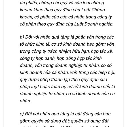
tín phiếu, chứng chỉ quỹ và các loại chứng
khoán khác theo quy định của Luật Chứng
khoán; cổ phần c
ủ
a các cá nhân trong công ty
cổ ph
ầ
n theo quy định của Luật Doanh nghiệp.
b) Đối với nhận quà tặng là phần v
ố
n trong các
tổ chức kinh tế, cơ sở kinh doanh bao gồm: vốn
trong công ty trách nhiệm hữu hạn, hợp tác xã,
công ty hợp danh, hợp đồng hợp tác kinh
doanh, v
ố
n trong doanh nghiệp tư nhân, cơ sở
kinh doanh của cá nhân, vốn trong các hiệp hội,
quỹ đ
ư
ợc phép thành
l
ập theo quy định của
pháp luật hoặc toàn bộ c
ơ
sở kinh doanh nếu là
doanh nghiệp tư nhân, cơ sở kinh doanh của cá
nhân.
c) Đối với nhận quà tặng là bất động sản bao
gồm: q
u
yền sử dụng đất;
quyền sử dụng đất