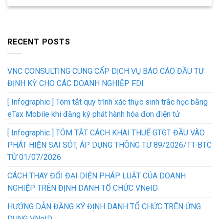
RECENT POSTS
VNC CONSULTING CUNG CẤP DỊCH VỤ BÁO CÁO ĐẦU TƯ
ĐỊNH KỲ CHO CÁC DOANH NGHIỆP FDI
[ Infographic ] Tóm tắt quy trình xác thực sinh trắc học bằng
eTax Mobile khi đăng ký phát hành hóa đơn điện tử
[ Infographic ] TÓM TẮT CÁCH KHAI THUẾ GTGT ĐẦU VÀO
PHÁT HIỆN SAI SÓT, ÁP DỤNG THÔNG TƯ 89/2026/TT-BTC
TỪ 01/07/2026
CÁCH THAY ĐỔI ĐẠI DIỆN PHÁP LUẬT CỦA DOANH
NGHIỆP TRÊN ĐỊNH DANH TỔ CHỨC VNeID
HƯỚNG DẪN ĐĂNG KÝ ĐỊNH DANH TỔ CHỨC TRÊN ỨNG
DỤNG VNeID