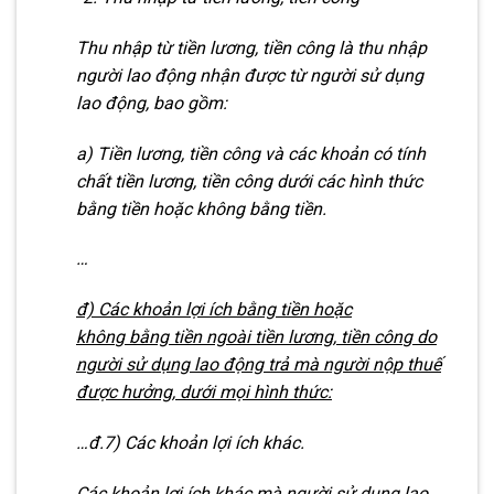
Thu nhập từ tiền lương, tiền c
ô
ng là thu nhập
người lao động nh
ậ
n được từ người sử dụng
lao động, bao gồm:
a) Tiền lương, tiền công và các khoản có t
í
nh
chất tiền lương, tiền công dưới các hình thức
bằng tiền hoặc không bằng tiền.
…
đ) Các khoản l
ợ
i ích b
ằng
t
iền ho
ặ
c
khôn
g
b
ằng
tiền ngoài tiền
l
ư
ơng, tiền côn
g
do
n
g
ư
ờ
i sử d
ụng
lao đ
ộng
trả mà người n
ộ
p thuế
được hưởng, dưới m
ọ
i hình thức:
…đ.7) Các khoản lợi ích khác.
Các khoản lợi ích khác mà người sử dụng lao