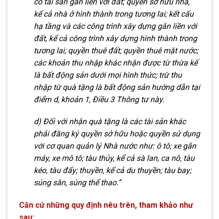
c
ó
tài sản gắn liền với đất; quyền sở hữu nhà,
k
ể
cả nhà ở
hình thành trong tương lai; kết cấu
hạ tầng và các công trình xây dựng gắn liền với
đất, kể cả công trình
xây dựng hình thành trong
tư
ơ
ng lai; quyền thuê đất;
quyền thuê mặt nước;
các khoản th
u
nhập khác nhận được từ thừa kế
là bất động sản dưới mọi hình thức; trừ thu
nhập từ quà tặng là bất động sản hướng
dẫn tại
điểm d, khoản 1, Điều 3 Thông tư này.
d) Đối với nhận quà tặng là các tài sản kh
á
c
phải đăng ký quyền sở hữu hoặc quyền sử dụng
với cơ quan quản lý Nhà nước như:
ô
tô; xe gắn
máy, xe m
ô
tô; tàu thủy, kể cả sà lan, c
a
nô, tàu
kéo, tàu đẩy
;
thuyền, kể cả du thuyền; tàu bay;
súng s
ă
n, s
ú
ng thể th
a
o.”
Căn cứ những quy định nêu trên, tham khảo như
sau: