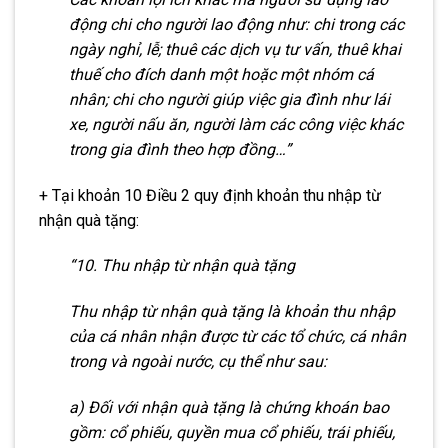
động ch
i
cho người lao động như: ch
i
trong các
ngày nghỉ, lễ; thuê các dịch vụ tư vấn, thuê khai
thuế cho đích danh một hoặc một nhóm cá
nhân; ch
i
cho người giúp việc gia đình như lái
xe, người nấu ăn, người làm các công việc khác
trong gia đình theo hợp đồng…”
+ Tại khoản 10 Điều 2 quy định khoản thu nhập từ
nhận quà tặng:
“
10. Thu nhập từ nhận quà tặng
Thu
nhậ
p từ nhận quà tặng là khoản thu nhập
của cá nhân nhận đ
ư
ợc t
ừ
các tổ chức, c
á
nhân
trong và ngoài nước, cụ thể như sau:
a) Đ
ố
i v
ớ
i nhận quà tặng là chứng khoán bao
gồm: cổ
phiếu, quyền mua cổ phiếu, trái phiếu,