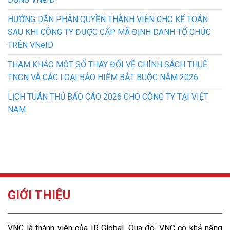
HƯỚNG DẪN PHÂN QUYỀN THÀNH VIÊN CHO KẾ TOÁN
SAU KHI CÔNG TY ĐƯỢC CẤP MÃ ĐỊNH DANH TỔ CHỨC
TRÊN VNeID
THAM KHẢO MỘT SỐ THAY ĐỔI VỀ CHÍNH SÁCH THUẾ
TNCN VÀ CÁC LOẠI BẢO HIỂM BẮT BUỘC NĂM 2026
LỊCH TUÂN THỦ BÁO CÁO 2026 CHO CÔNG TY TẠI VIỆT
NAM
GIỚI THIỆU
VNC là thành viên của IR Global. Qua đó, VNC có khả năng