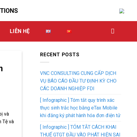
UTIONS
LIÊN HỆ
RECENT POSTS
n
VNC CONSULTING CUNG CẤP DỊCH
VỤ BÁO CÁO ĐẦU TƯ ĐỊNH KỲ CHO
CÁC DOANH NGHIỆP FDI
[ Infographic ] Tóm tắt quy trình xác
thực sinh trắc học bằng eTax Mobile
bị và
khi đăng ký phát hành hóa đơn điện tử
n Tệ và
[ Infographic ] TÓM TẮT CÁCH KHAI
THUẾ GTGT ĐẦU VÀO PHÁT HIỆN SAI