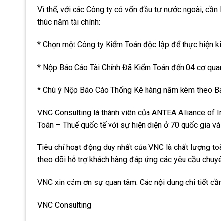
Vì thế, với các Công ty có vốn đầu tư nước ngoài, cần
thúc năm tài chính:
* Chọn một Công ty Kiểm Toán độc lập để thực hiện ki
* Nộp Báo Cáo Tài Chính Đã Kiểm Toán đến 04 cơ quan
* Chú ý Nộp Báo Cáo Thống Kê hàng năm kèm theo Bá
VNC Consulting là thành viên của ANTEA Alliance of 
Toán – Thuế quốc tế với sự hiện diện ở 70 quốc gia v
Tiêu chí hoạt động duy nhất của VNC là chất lượng to
theo dõi hỗ trợ khách hàng đáp ứng các yêu cầu chuyê
VNC xin cảm ơn sự quan tâm. Các nội dung chi tiết cần 
VNC Consulting