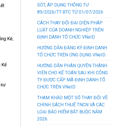
SÓT, ÁP DỤNG THÔNG TƯ
kết
89/2026/TT-BTC TỪ 01/07/2026
CÁCH THAY ĐỔI ĐẠI DIỆN PHÁP
LUẬT CỦA DOANH NGHIỆP TRÊN
ĐỊNH DANH TỔ CHỨC VNeID
ống Kê;
HƯỚNG DẪN ĐĂNG KÝ ĐỊNH DANH
TỔ CHỨC TRÊN ỨNG DỤNG VNeID
ề Kế
HƯỚNG DẪN PHÂN QUYỀN THÀNH
VIÊN CHO KẾ TOÁN SAU KHI CÔNG
TY ĐƯỢC CẤP MÃ ĐỊNH DANH TỔ
 sự
CHỨC TRÊN VNeID
THAM KHẢO MỘT SỐ THAY ĐỔI VỀ
CHÍNH SÁCH THUẾ TNCN VÀ CÁC
LOẠI BẢO HIỂM BẮT BUỘC NĂM
2026