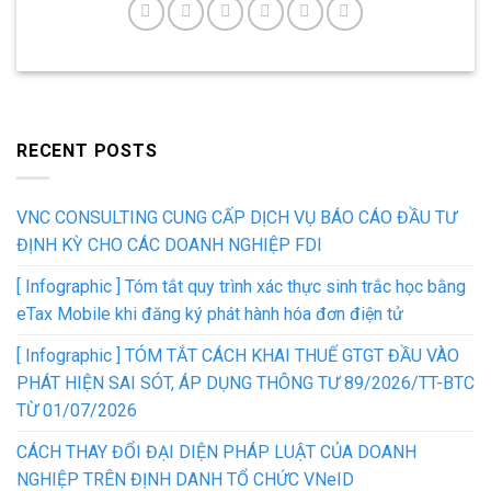
RECENT POSTS
VNC CONSULTING CUNG CẤP DỊCH VỤ BÁO CÁO ĐẦU TƯ
ĐỊNH KỲ CHO CÁC DOANH NGHIỆP FDI
[ Infographic ] Tóm tắt quy trình xác thực sinh trắc học bằng
eTax Mobile khi đăng ký phát hành hóa đơn điện tử
[ Infographic ] TÓM TẮT CÁCH KHAI THUẾ GTGT ĐẦU VÀO
PHÁT HIỆN SAI SÓT, ÁP DỤNG THÔNG TƯ 89/2026/TT-BTC
TỪ 01/07/2026
CÁCH THAY ĐỔI ĐẠI DIỆN PHÁP LUẬT CỦA DOANH
NGHIỆP TRÊN ĐỊNH DANH TỔ CHỨC VNeID