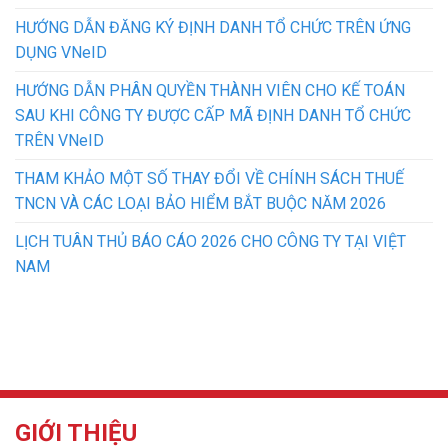
HƯỚNG DẪN ĐĂNG KÝ ĐỊNH DANH TỔ CHỨC TRÊN ỨNG
DỤNG VNeID
HƯỚNG DẪN PHÂN QUYỀN THÀNH VIÊN CHO KẾ TOÁN
SAU KHI CÔNG TY ĐƯỢC CẤP MÃ ĐỊNH DANH TỔ CHỨC
TRÊN VNeID
THAM KHẢO MỘT SỐ THAY ĐỔI VỀ CHÍNH SÁCH THUẾ
TNCN VÀ CÁC LOẠI BẢO HIỂM BẮT BUỘC NĂM 2026
LỊCH TUÂN THỦ BÁO CÁO 2026 CHO CÔNG TY TẠI VIỆT
NAM
GIỚI THIỆU