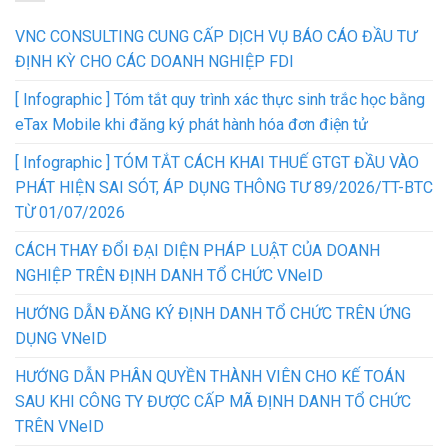
VNC CONSULTING CUNG CẤP DỊCH VỤ BÁO CÁO ĐẦU TƯ
ĐỊNH KỲ CHO CÁC DOANH NGHIỆP FDI
[ Infographic ] Tóm tắt quy trình xác thực sinh trắc học bằng
eTax Mobile khi đăng ký phát hành hóa đơn điện tử
[ Infographic ] TÓM TẮT CÁCH KHAI THUẾ GTGT ĐẦU VÀO
PHÁT HIỆN SAI SÓT, ÁP DỤNG THÔNG TƯ 89/2026/TT-BTC
TỪ 01/07/2026
CÁCH THAY ĐỔI ĐẠI DIỆN PHÁP LUẬT CỦA DOANH
NGHIỆP TRÊN ĐỊNH DANH TỔ CHỨC VNeID
HƯỚNG DẪN ĐĂNG KÝ ĐỊNH DANH TỔ CHỨC TRÊN ỨNG
DỤNG VNeID
HƯỚNG DẪN PHÂN QUYỀN THÀNH VIÊN CHO KẾ TOÁN
SAU KHI CÔNG TY ĐƯỢC CẤP MÃ ĐỊNH DANH TỔ CHỨC
TRÊN VNeID